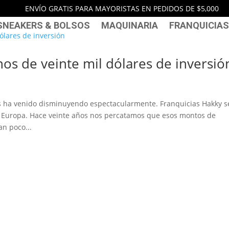
ENVÍO GRATIS PARA MAYORISTAS EN PEDIDOS DE $5,000
SNEAKERS & BOLSOS
MAQUINARIA
FRANQUICIAS
 de veinte mil dólares de inversió
as ha venido disminuyendo espectacularmente. Franquicias Hakky s
y Europa. Hace veinte años nos percatamos que esos montos de
an poco...