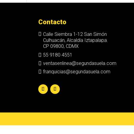
Contacto

Calle Siembra 1-12 San Simón
Culhuacán, Alcaldía Iztapalapa.
CP 09800, CDMX

55 9180 4551

ventasenlinea@segundasuela.com

franquicias@segundasuela.com