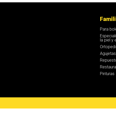
Famil
Para bol
Especial
la piel y
Ortoped
Agujetas
Repuest
Restaura
Pinturas