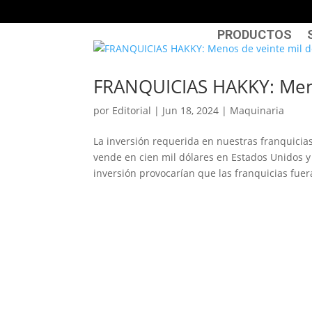
PRODUCTOS
FRANQUICIAS HAKKY: Menos
por
Editorial
|
Jun 18, 2024
|
Maquinaria
La inversión requerida en nuestras franquici
vende en cien mil dólares en Estados Unidos 
inversión provocarían que las franquicias fuer