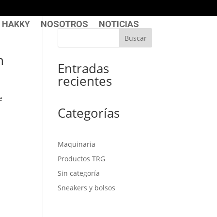
 HAKKY
NOSOTROS
NOTICIAS
Buscar
n
Entradas
recientes
e
Categorías
Maquinaria
Productos TRG
Sin categoría
Sneakers y bolsos