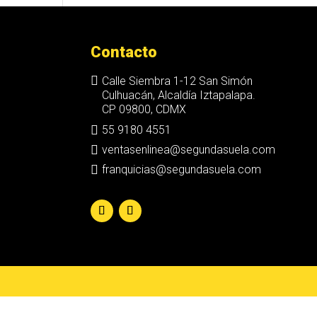
Contacto

Calle Siembra 1-12 San Simón
Culhuacán, Alcaldía Iztapalapa.
CP 09800, CDMX

55 9180 4551

ventasenlinea@segundasuela.com

franquicias@segundasuela.com