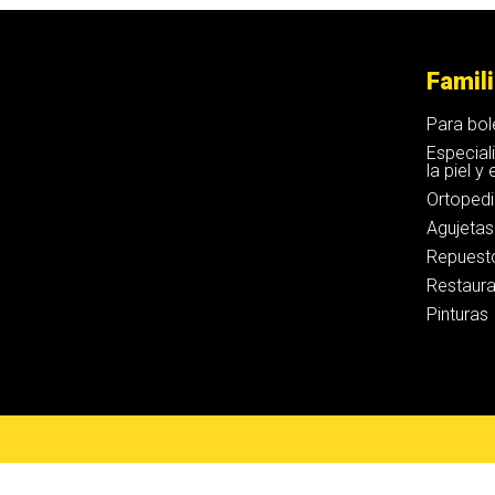
Famil
Para bol
Especial
la piel y
Ortoped
Agujetas
Repuest
Restaura
Pinturas